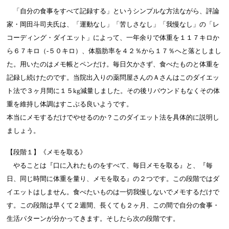
「自分の食事をすべて記録する」というシンプルな方法ながら、評論
家・岡田斗司夫氏は、「運動なし」「苦しさなし」「我慢なし」の「レ
コーディング・ダイエット」によって、一年余りで体重を１１７キロか
ら６７キロ（-５０キロ）、体脂肪率を４２％から１７％へと落としまし
た。用いたのはメモ帳とペンだけ。毎日欠かさず、食べたものと体重を
記録し続けたのです。当院出入りの薬問屋さんのＡさんはこのダイエッ
ト法で３ヶ月間に１５kg減量しました。その後リバウンドもなくその体
重を維持し体調はすこぶる良いようです。
本当にメモするだけでやせるのか？このダイエット法を具体的に説明し
ましょう。
【段階１】《メモを取る》
やることは『口に入れたものをすべて、毎日メモを取る』と、『毎
日、同じ時間に体重を量り、メモを取る』の２つです。この段階ではダ
イエットはしません。食べたいものは一切我慢しないでメモするだけで
す。この段階は早くて２週間、長くても２ヶ月、この間で自分の食事・
生活パターンが分かってきます。そしたら次の段階です。