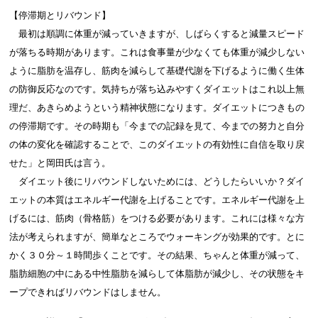
【停滞期とリバウンド】
最初は順調に体重が減っていきますが、しばらくすると減量スピード
が落ちる時期があります。これは食事量が少なくても体重が減少しない
ように脂肪を温存し、筋肉を減らして基礎代謝を下げるように働く生体
の防御反応なのです。気持ちが落ち込みやすくダイエットはこれ以上無
理だ、あきらめようという精神状態になります。ダイエットにつきもの
の停滞期です。その時期も「今までの記録を見て、今までの努力と自分
の体の変化を確認することで、このダイエットの有効性に自信を取り戻
せた」と岡田氏は言う。
ダイエット後にリバウンドしないためには、どうしたらいいか？ダイ
エットの本質はエネルギー代謝を上げることです。エネルギー代謝を上
げるには、筋肉（骨格筋）をつける必要があります。これには様々な方
法が考えられますが、簡単なところでウォーキングが効果的です。とに
かく３０分～１時間歩くことです。その結果、ちゃんと体重が減って、
脂肪細胞の中にある中性脂肪を減らして体脂肪が減少し、その状態をキ
ープできればリバウンドはしません。