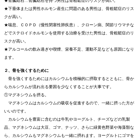
★腎臓結石…腎臓結石を持つ男性は骨粗鬆症のリスクが高い。
★下垂体または男性ホルモン産生に問題のある男性は、骨粗鬆症のリス
クが高い。
★喘息、ＣＯＰＤ（慢性閉塞性肺疾患）、クローン病、関節リウマチな
どでステロイドホルモンを使用する治療を受けた男性は、骨粗鬆症のリ
スクが高い。
★アルコールの飲み過ぎや喫煙、栄養不足、運動不足なども原因になり
ます。
２、骨を強くするために
骨を強くするためにはカルシウムを積極的に摂取するとともに、骨か
らカルシウムが流れ出る要因を少なくすることが大事です。
①マグネシウムを摂る。
マグネシウムはカルシウムの吸収を促進するので、一緒に摂った方が
いいのです。
カルシウムを豊富に含むのは牛乳やヨーグルト、チーズなどの乳製
品、マグネシウムは大豆、ゴマ、ナッツ、さらに緑黄色野菜や海藻類な
ら、カルシウムもマグネシウムも一緒に摂れます。ヨーグルトにゴマを