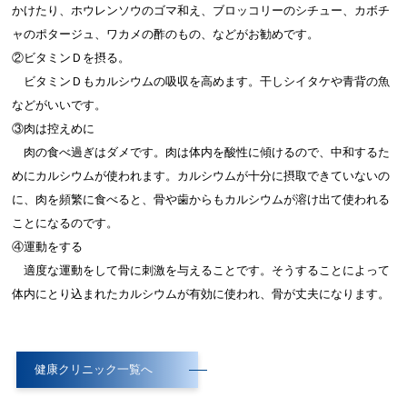
かけたり、ホウレンソウのゴマ和え、ブロッコリーのシチュー、カボチ
ャのポタージュ、ワカメの酢のもの、などがお勧めです。
②ビタミンＤを摂る。
ビタミンＤもカルシウムの吸収を高めます。干しシイタケや青背の魚
などがいいです。
③肉は控えめに
肉の食べ過ぎはダメです。肉は体内を酸性に傾けるので、中和するた
めにカルシウムが使われます。カルシウムが十分に摂取できていないの
に、肉を頻繁に食べると、骨や歯からもカルシウムが溶け出て使われる
ことになるのです。
④運動をする
適度な運動をして骨に刺激を与えることです。そうすることによって
体内にとり込まれたカルシウムが有効に使われ、骨が丈夫になります。
健康クリニック一覧へ