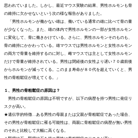
思われていました。しかし、最近マウス実験の結果、男性ホルモンも骨
の維持に欠かせないという次の様な報告がありました。
「男性ホルモンが働かない雄は、働いている通常の雄に比べて骨の量
が少なくなった。また、雄の体内で男性ホルモンの一部が女性ホルモン
に変化して、骨に働きかけている。さらに、男性ホルモンそのものも、
骨の維持にかかわっている。雄マウスでは男性ホルモンと女性ホルモン
の両方で骨量を維持するのに対し、雌マウスでは主として女性ホルモン
だけで骨量が維持されている。男性は閉経後の女性より遅い７０歳前後
からホルモンが減ってくる。このまま寿命が８０代を超えていくと、男
性の骨粗鬆症が増えてくる。」
１、男性の骨粗鬆症の原因は？
男性の骨粗鬆症の原因は不明ですが、以下の病歴を持つ男性に発症リ
スクが高い。
★遺伝学的特徴…ある男性の母親または父親が骨粗鬆症であった場合、
その男性が骨粗鬆症に罹る可能性は、両親に骨粗鬆症の病歴が無い男性
のそれと比較して大幅に高くなる。