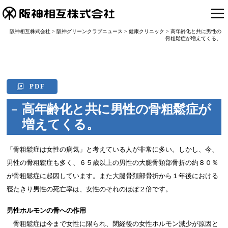
阪神相互株式会社
>
阪神グリーンクラブニュース
>
健康クリニック
>
高年齢化と共に男性の
骨粗鬆症が増えてくる。
PDF
高年齢化と共に男性の骨粗鬆症が
増えてくる。
「骨粗鬆症は女性の病気」と考えている人が非常に多い。しかし、今、
男性の骨粗鬆症も多く、６５歳以上の男性の大腿骨頚部骨折の約８０％
が骨粗鬆症に起因しています。また大腿骨頚部骨折から１年後における
寝たきり男性の死亡率は、女性のそれのほぼ２倍です。
男性ホルモンの骨への作用
骨粗鬆症は今まで女性に限られ、閉経後の女性ホルモン減少が原因と