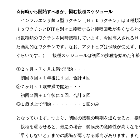
☆何時から開始すべきか、悩む接種スケジュール
インフルエンザ菌ｂ型ワクチン（Ｈｉｂワクチン）は３種類混
ｉｂワクチンとDTPを別々に接種すると接種回数が多くなる
は数種類のワクチンを同時接種しています。今回導入されるＨ
た画期的なワクチンです。なお、アクトヒブは保険が使えず、
ぐらいです。） 接種スケジュールは初回の接種を始めた年齢
①２ヶ月～７ヶ月未満で開始・・・
初回３回＋１年後に１回、合計４回
②７ヶ月～１歳未満で開始・・・
初回２回＋１年後に１回、合計３回
③１歳以上で開始・・・・・・・１回のみ
となっています。つまり、初回の接種の時期を遅らせると、接
接種を遅らせると、最悪の場合、髄膜炎の危険性が高くなる
「早くしないと」までの認識が薄くなる傾向があります。また