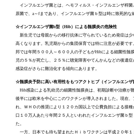
インフルエンザ菌とは、ヘモフィルス・インフルエンザ桿菌
原菌で、a～fまであり、インフルエンザ菌ｂ型は時に致死的
☆インフルエンザ菌b型（Hib）による髄膜炎の危険性
新生児では母親からの移行抗体に守られているため発症は少
高くなります。乳児期からの集団保育では特に注意が必要です
邦では年間５００人～６００人の子どもがHibによる細菌性髄
児の５％が死亡し、２５％に聴覚障害やてんかんなどの後遺症が
感染症がさらに難治化する傾向にあります。
☆髄膜炎予防に高い有用性をもつアクトヒブ（インフルエンザ
Hib感染による乳幼児の細菌性髄膜炎は、初期診断や治療が
後半には欧米を中心にこのワクチンが導入されました。現在、
れ、ＷＨＯの推奨により１２０カ国以上で公費負担による接種
口１０万人あたり年間２５人といわれたインフルエンザ菌ｂ型
た。
一方、日本でも待ち望まれたＨｉｂワクチンは平成２０年１