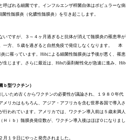
と呼ばれる細菌です。インフルエンザ桿菌自体はポピュラーな病
な細菌性髄膜炎（化膿性髄膜炎）を引き起こします。
ないですが、３～４ヶ月過ぎると抗体が消えて髄膜炎の罹患率が
。一方、５歳を過ぎると自然免疫で発症しなくなります。 本
膜炎に罹っています。Hibによる細菌性髄膜炎は予後が悪く、罹患
生じます。さらに最近は、Hibの薬剤耐性化が急速に進み、Hib
菌ｂ型ワクチン）
難しいため古くからワクチンの必要性が議論され、１９８０年代
アメリカはもちろん、アジア・アフリカを含む世界各国で導入さ
が行われています。アメリカでは、ワクチン導入前は５歳未満人
（Ｈｉｂ）髄膜炎発症数が、ワクチン導入後はほぼ０になりまし
２月１９日にやっと発売されました。