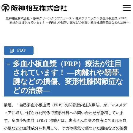
阪神相互株式会社
>
阪神グリーンクラブニュース
>
健康クリニック
>
多血小板血漿（PRP）
療法が注目されています！ ―肉離れや靭帯、腱などの損傷、変形性膝関節症などの治療―
PDF
多血小板血漿（PRP）療法が注目
されています！ ―肉離れや靭帯、
腱などの損傷、変形性膝関節症な
どの治療―
最近、「自己多血小板血漿（PRP）の関節腔内注入療法」が、マスメデ
ィアに取り上げられた関係で整形外科への問い合わせが急増していま
す。多血小板血漿（PRP）治療とは、患者さん自身の血液に含まれる血
小板などの血球成分を利用して、ケガや病気で傷ついた組織などの治癒