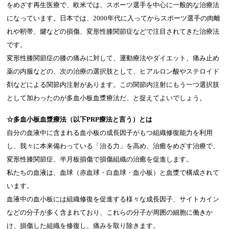
をめざす再生医療で、欧米では、スポーツ選手を中心に一般的な治療法
になっています。日本では、2000年代に入ってからスポーツ選手の肉離
れや靭帯、腱などの損傷、変形性膝関節症などで注目されてきた治療法
です。
変形性膝関節症の膝の痛みに対して、運動療法やダイエット、痛み止め
薬の内服などの、次の治療の選択肢として、ヒアルロン酸やステロイド
剤などによる関節内注射があります。この関節内注射にもう一つ選択肢
として加わったのが多血小板血漿療法だ、と捉えてよいでしょう。
☆多血小板血漿療法（以下PRP療法と言う）とは
自分の血液中に含まれる血小板の成長因子がもつ組織修復能力を利用
し、我々に本来備わっている「治る力」を高め、治癒をめざす治療で、
変形性膝関節症、半月板損傷で損傷組織の治癒を促進します。
私たちの血液は、血球（赤血球・白血球・血小板）と血漿で構成されて
います。
血液中の血小板には組織修復を促進する様々な成長因子、サイトカイン
などの分子が多く含まれており、これらの分子が周囲の細胞に働きか
け、損傷した組織を修復し、痛みを取り除きます。