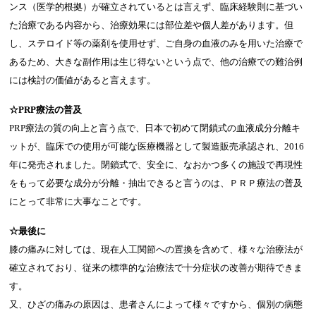
ンス（医学的根拠）が確立されているとは言えず、臨床経験則に基づい
た治療である内容から、治療効果には部位差や個人差があります。但
し、ステロイド等の薬剤を使用せず、ご自身の血液のみを用いた治療で
あるため、大きな副作用は生じ得ないという点で、他の治療での難治例
には検討の価値があると言えます。
☆PRP療法の普及
PRP療法の質の向上と言う点で、日本で初めて閉鎖式の血液成分分離キ
ットが、臨床での使用が可能な医療機器として製造販売承認され、2016
年に発売されました。閉鎖式で、安全に、なおかつ多くの施設で再現性
をもって必要な成分が分離・抽出できると言うのは、ＰＲＰ療法の普及
にとって非常に大事なことです。
☆最後に
膝の痛みに対しては、現在人工関節への置換を含めて、様々な治療法が
確立されており、従来の標準的な治療法で十分症状の改善が期待できま
す。
又、ひざの痛みの原因は、患者さんによって様々ですから、個別の病態