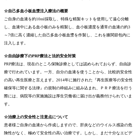
☆自己多血小板血漿注入療法の概要
ご自身の血液を約10ml採取し、特殊な精製キットを使用して遠心分離
し、血液中にある血小板のみを精製し、血小板濃度を通常の血液の約3
～7倍に高く濃縮した自己多血小板血漿を作製し、これを膝関節包内に
注入します。
☆自由診療下のPRP療法と法的安全対策
PRP療法は、現在のところ保険診療としては認められておらず、自由診
療で行われています。一方、自分の血液を使うことから、比較的安全性
の高い再生医療と言えます。2014年に施行された『再生医療等の安全性
確保等に関する法律』の規制の枠組みに組み込まれ、ＰＲＰ療法を行う
際には、病院等の実施施設は厚生労働省に届け出が義務付けられていま
す。
☆治療上の安全性と注意点について
患者様ご自身の血液から作成しますので、肝炎などのウイルス感染の危
険性がなく、極めて安全性の高い治療です。しかし、まだ十分なエビデ