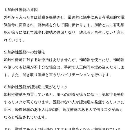
⒈加齢性難聴の原因
外耳から入った音は鼓膜を振動させ、最終的に蝸牛にある有毛細胞で電
気信号に変換され、聴神経を介して脳に伝わります。加齢と共に有毛細
胞が徐々に壊れて減少し難聴の原因となり、壊れると再生しないと言わ
れています。
⒉加齢性難聴への対処法
加齢性難聴に対する治療法はありませんが、補聴器を使ったり、補聴器
を使っても効果が不十分な場合は、手術で人工内耳を埋め込んだりしま
す。また、聞き取り訓練と言うリハビリテーションを行います。
⒊加齢性難聴が認知症に繋がるリスク
加齢性難聴を放置していると、脳への刺激が徐々に低下し認知症を発症
するリスクが高くなります。難聴のない人が認知症を発症するリスクに
比べ、軽度難聴のある人は約2倍、高度難聴のある人で倍リスクが高く
なると報告されています。
また、難聴のある人は転倒のリスクも３倍高くなると報告されていま