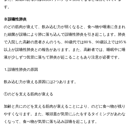
す。
Ｂ誤嚥性肺炎
のどの筋肉が衰えて、飲み込む力が弱くなると、食べ物や唾液に含まれ
た細菌が誤嚥により肺に落ち込んで誤嚥性肺炎を引き起こします。肺炎
で入院した高齢の患者さんのうち、80歳代では80％、90歳以上では95％
以上が誤嚥性肺炎との報告があります。また、高齢者では、睡眠中に唾
液が少しずつ気管に落ちて肺炎が起こることもあり注意が必要です。
⒈誤嚥性肺炎の原因
飲み込む力が衰える原因には2つあります。
①のどを支える筋肉が衰える
加齢と共にのどを支える筋肉が衰えることにより、のどに食べ物が残り
やすくなります。また、喉頭蓋が気管にふたをするタイミングがあわな
くなって、食べ物が気管に落ち込み誤嚥を起こします。