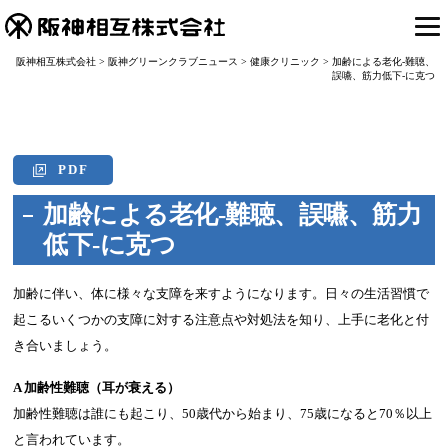
阪神相互株式会社
>
阪神グリーンクラブニュース
>
健康クリニック
>
加齢による老化-難聴、
誤嚥、筋力低下-に克つ
PDF
加齢による老化-難聴、誤嚥、筋力
低下-に克つ
加齢に伴い、体に様々な支障を来すようになります。日々の生活習慣で
起こるいくつかの支障に対する注意点や対処法を知り、上手に老化と付
き合いましょう。
A 加齢性難聴（耳が衰える）
加齢性難聴は誰にも起こり、50歳代から始まり、75歳になると70％以上
と言われています。