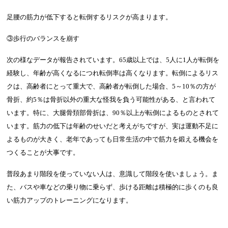
足腰の筋力が低下すると転倒するリスクが高まります。
③歩行のバランスを崩す
次の様なデータが報告されています。65歳以上では、5人に1人が転倒を
経験し、年齢が高くなるにつれ転倒率は高くなります。転倒によるリス
クは、高齢者にとって重大で、高齢者が転倒した場合、5～10％の方が
骨折、約5％は骨折以外の重大な怪我を負う可能性がある、と言われて
います。特に、大腿骨頚部骨折は、90％以上が転倒によるものとされて
います。筋力の低下は年齢のせいだと考えがちですが、実は運動不足に
よるものが大きく、老年であっても日常生活の中で筋力を鍛える機会を
つくることが大事です。
普段あまり階段を使っていない人は、意識して階段を使いましょう。ま
た、バスや車などの乗り物に乗らず、歩ける距離は積極的に歩くのも良
い筋力アップのトレーニングになります。