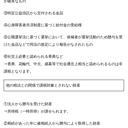
が確実なもの
③特定公益信託から交付される金品
④心身障害者共済制度に基づく給付金の受給権
⑤公職選挙法に基づく選挙において、候補者が選挙活動のため贈与を受
けた金品などで同法の規定により報告がなされたもの
⑥社交上必要と認められる香典など
⇒香典、花輪代、中元、歳暮等で社会通念上相当と認められるものは非
課税となります。
他の税法との関係で課税対象とされない財産
①法人から贈与を受けた財産
⇒所得税（一時所得）が課せられます。
②相続があった年に被相続人から贈与により取得した財産