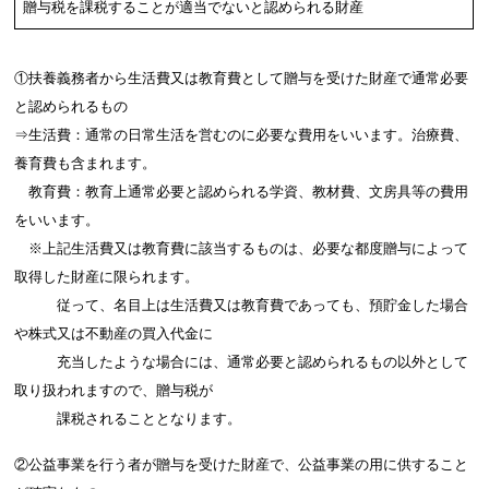
贈与税を課税することが適当でないと認められる財産
①扶養義務者から生活費又は教育費として贈与を受けた財産で通常必要
と認められるもの
⇒生活費：通常の日常生活を営むのに必要な費用をいいます。治療費、
養育費も含まれます。
教育費：教育上通常必要と認められる学資、教材費、文房具等の費用
をいいます。
※上記生活費又は教育費に該当するものは、必要な都度贈与によって
取得した財産に限られます。
従って、名目上は生活費又は教育費であっても、預貯金した場合
や株式又は不動産の買入代金に
充当したような場合には、通常必要と認められるもの以外として
取り扱われますので、贈与税が
課税されることとなります。
②公益事業を行う者が贈与を受けた財産で、公益事業の用に供すること