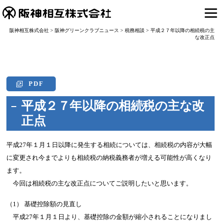
阪神相互株式会社
>
阪神グリーンクラブニュース
>
税務相談
>
平成２７年以降の相続税の主
な改正点
PDF
平成２７年以降の相続税の主な改
正点
平成27年１月１日以降に発生する相続については、相続税の内容が大幅
に変更され今までよりも相続税の納税義務者が増える可能性が高くなり
ます。
今回は相続税の主な改正点についてご説明したいと思います。
（1） 基礎控除額の見直し
平成27年１月１日より、基礎控除の金額が縮小されることになりまし