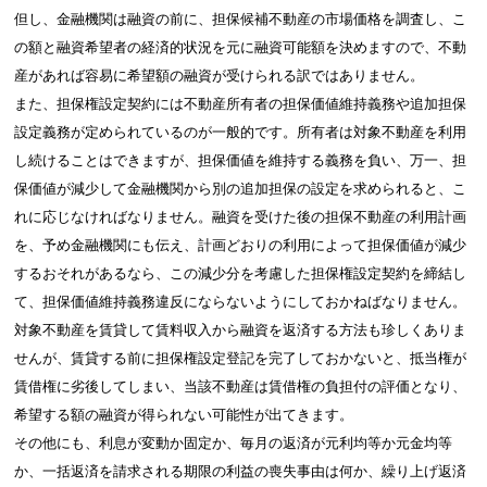
但し、金融機関は融資の前に、担保候補不動産の市場価格を調査し、こ
の額と融資希望者の経済的状況を元に融資可能額を決めますので、不動
産があれば容易に希望額の融資が受けられる訳ではありません。
また、担保権設定契約には不動産所有者の担保価値維持義務や追加担保
設定義務が定められているのが一般的です。所有者は対象不動産を利用
し続けることはできますが、担保価値を維持する義務を負い、万一、担
保価値が減少して金融機関から別の追加担保の設定を求められると、こ
れに応じなければなりません。融資を受けた後の担保不動産の利用計画
を、予め金融機関にも伝え、計画どおりの利用によって担保価値が減少
するおそれがあるなら、この減少分を考慮した担保権設定契約を締結し
て、担保価値維持義務違反にならないようにしておかねばなりません。
対象不動産を賃貸して賃料収入から融資を返済する方法も珍しくありま
せんが、賃貸する前に担保権設定登記を完了しておかないと、抵当権が
賃借権に劣後してしまい、当該不動産は賃借権の負担付の評価となり、
希望する額の融資が得られない可能性が出てきます。
その他にも、利息が変動か固定か、毎月の返済が元利均等か元金均等
か、一括返済を請求される期限の利益の喪失事由は何か、繰り上げ返済