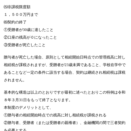
⑸非課税限度額
１，５００万円まで
⑹契約の終了
①受贈者が30歳に達したこと
②口座の残高が０になったこと
③受贈者が死亡したこと
贈与者が死亡した場合、原則として相続開始日時点での管理残高に対し
相続税が課税されますが、受贈者が23歳未満であること、学校在学中で
あることなど一定の条件に該当する場合、契約は継続され相続税は課税
されません。
基本的な構造は以上のとおりですが最初に述べたとおりこの特例は令和
８年３月31日をもって終了となります。
本制度のデメリットとして、
①贈与者の相続開始時点での残高に対し相続税が課税される
②贈与者、受贈者（または受贈者の親権者）、金融機関の間で三者契約
を必要とする