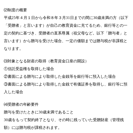
⑵制度の概要
平成25年４月１日から令和８年３月31日までの間に30歳未満の方（以下
「受贈者」と言います）が自己の教育資金に充てるため、銀行等との一
定の契約に基づき、受贈者の直系尊属（祖父母など。以下「贈与者」と
言います）から贈与を受けた場合、一定の価額までは贈与税が非課税と
なります。
⑶対象となる財産の取得（教育資金口座の開設）
①信託受益権を取得した場合
②書面による贈与により取得した金銭等を銀行等に預入した場合
③書面による贈与により取得した金銭で有価証券を取得し、銀行等に預
入した場合
⑷受贈者の年齢要件
贈与を受けたときに30歳未満であること
30歳をもって契約終了となり、その時に残っていた受贈財産（管理残
額）には贈与税が課税されます。