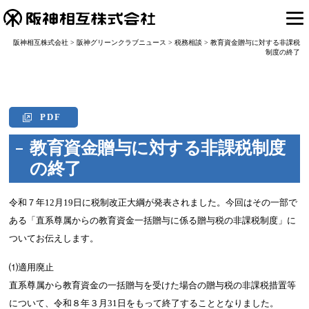
阪神相互株式会社
>
阪神グリーンクラブニュース
>
税務相談
>
教育資金贈与に対する非課税
制度の終了
PDF
教育資金贈与に対する非課税制度
の終了
令和７年12月19日に税制改正大綱が発表されました。今回はその一部で
ある「直系尊属からの教育資金一括贈与に係る贈与税の非課税制度」に
ついてお伝えします。
⑴適用廃止
直系尊属から教育資金の一括贈与を受けた場合の贈与税の非課税措置等
について、令和８年３月31日をもって終了することとなりました。