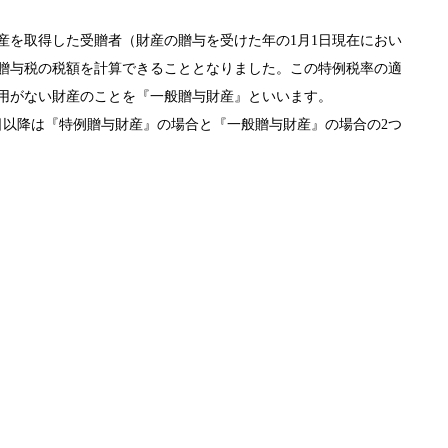
産を取得した受贈者（財産の贈与を受けた年の1月1日現在におい
て贈与税の税額を計算できることとなりました。この特例税率の適
用がない財産のことを『一般贈与財産』といいます。
1日以降は『特例贈与財産』の場合と『一般贈与財産』の場合の2つ