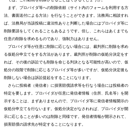
まず、プロバイダ等への削除依頼（サイト内のフォームを利用する方
法、書面送付による方法）を行なうことができます。法務局に相談すれ
ば、法務局が当該投稿に違法性ありと判断した場合にはプロバイダ等に
削除要請をしてくれることもあるようです。但し、これらはあくまでも
任意の削除を求めるものであり、強制力はありません。
プロバイダ等が任意に削除に応じない場合には、裁判所に削除を求め
る仮処分申立てをする方法があります。裁判所が削除の仮処分決定をす
れば、その後の訴訟でも削除を命じる判決となる可能性が高いので、仮
処分の段階で削除に応じるプロバイダ等が多いですが、仮処分決定後も
削除しない場合は訴訟提起をすることになります。
さらに投稿者（発信者）に損害賠償請求等を行なう場合には投稿者の
特定を要します。プロバイダが任意に発信者情報（住所、氏名等）を開
示することは、まずありませんので、プロバイダ等に発信者情報開示の
仮処分申立てを行ないます。仮処分決定がなされれば、プロバイダが開
示に応じることが多いのは削除と同様です。発信者情報が開示されて、
損害賠償の請求先が特定することになります。