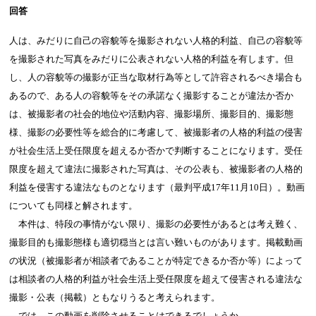
回答
人は、みだりに自己の容貌等を撮影されない人格的利益、自己の容貌等
を撮影された写真をみだりに公表されない人格的利益を有します。但
し、人の容貌等の撮影が正当な取材行為等として許容されるべき場合も
あるので、ある人の容貌等をその承諾なく撮影することが違法か否か
は、被撮影者の社会的地位や活動内容、撮影場所、撮影目的、撮影態
様、撮影の必要性等を総合的に考慮して、被撮影者の人格的利益の侵害
が社会生活上受任限度を超えるか否かで判断することになります。受任
限度を超えて違法に撮影された写真は、その公表も、被撮影者の人格的
利益を侵害する違法なものとなります（最判平成17年11月10日）。動画
についても同様と解されます。
本件は、特段の事情がない限り、撮影の必要性があるとは考え難く、
撮影目的も撮影態様も適切穏当とは言い難いものがあります。掲載動画
の状況（被撮影者が相談者であることが特定できるか否か等）によって
は相談者の人格的利益が社会生活上受任限度を超えて侵害される違法な
撮影・公表（掲載）ともなりうると考えられます。
では、この動画を削除させることはできるでしょうか。