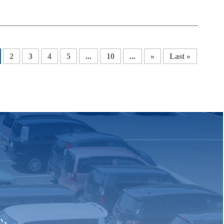
2
3
4
5
...
10
...
»
Last »
い。