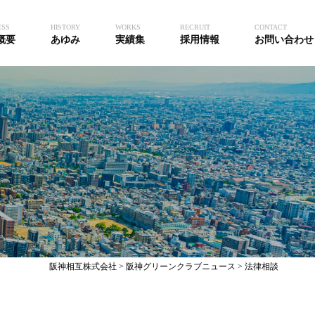
ESS
HISTORY
WORKS
RECRUIT
CONTACT
概要
あゆみ
実績集
採用情報
お問い合わせ
阪神相互株式会社
>
阪神グリーンクラブニュース
>
法律相談