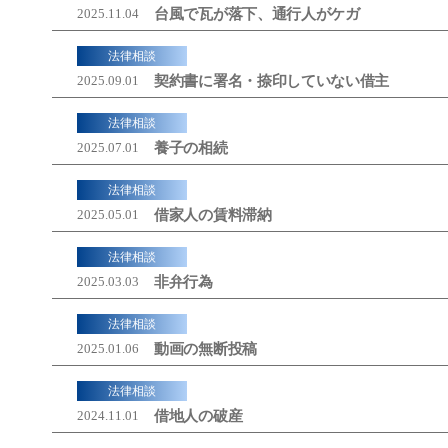
台風で瓦が落下、通行人がケガ
2025.11.04
法律相談
契約書に署名・捺印していない借主
2025.09.01
法律相談
養子の相続
2025.07.01
法律相談
借家人の賃料滞納
2025.05.01
法律相談
非弁行為
2025.03.03
法律相談
動画の無断投稿
2025.01.06
法律相談
借地人の破産
2024.11.01