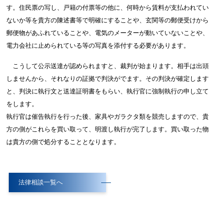
す。住民票の写し、戸籍の付票等の他に、何時から賃料が支払われてい
ないか等を貴方の陳述書等で明確にすることや、玄関等の郵便受けから
郵便物があふれていることや、電気のメーターが動いていないことや、
電力会社に止められている等の写真を添付する必要があります。
こうして公示送達が認められますと、裁判が始まります。相手は出頭
しませんから、それなりの証拠で判決がでます。その判決が確定します
と、判決に執行文と送達証明書をもらい、執行官に強制執行の申し立て
をします。
執行官は催告執行を行った後、家具やガラクタ類を競売しますので、貴
方の側がこれらを買い取って、明渡し執行が完了します。買い取った物
は貴方の側で処分することとなります。
法律相談一覧へ