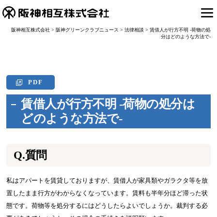
阪神相互株式会社
>
阪神グリーンクラブニュース
>
法律相談
>
賃借人が行方不明 -荷物の処
分はどのような方法で-
PDF
賃借人が行方不明 -荷物の処分は
どのような方法で-
Q.質問
私はアパートを賃貸しておりますが、賃借人が家具類やガラクタ等を放
置したまま行方がわからなくなっています。賃料も半年分ほど滞った状
態です。荷物等を処分するにはどうしたらよいでしょうか。裁判する必