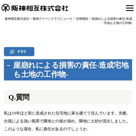
阪神相互株式会社
>
阪神グリーンクラブニュース
>
法律相談
>
崖崩れによる損害の責任-造成
宅地も土地の工作物-
PDF
崖崩れによる損害の責任-造成宅地
も土地の工作物-
Q.質問
私は10年ほど前に造成された住宅地に家を建てて住んでいます。先般、
台風による強い風雨で隣地との崖が崩れ、隣地に土砂が流出しました。
このような場合、私に責任があるのでしょうか。