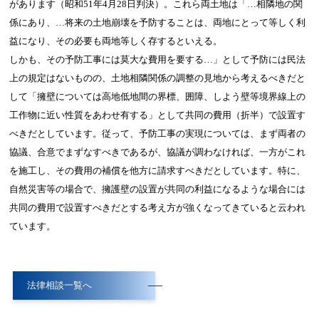
があります（昭和51年4月28日判決）。これら両土地は「…相隣地の関
係にあり、…将来の土地崩壊を予防することは、両地にとって等しく利
益になり、その必要も両地等しく存するといえる。
しかも、その予防工事には莫大な費用を要する…」として予防には民法
上の規定はないものの、土地相隣関係の調整の見地から考えるべきだと
して「擁壁については高地低地間の界標、囲障、しよう壁等境界線上の
工作物に近い性質をあわせ有する」として共同の費用（折半）で設置す
べきだとしています。従って、予防工事の実現については、まず両者の
協議、合意でまずなすべきであるが、協議が調わなければ、一方がこれ
を施工し、その費用の補償を他方に請求すべきだとしています。特に、
自然災害等の場合で、擁護壁の設置が共同の利益になるような場合には
共同の費用で設置すべきだとする考え方が強くなってきていると云われ
ています。
法律相談一覧へ