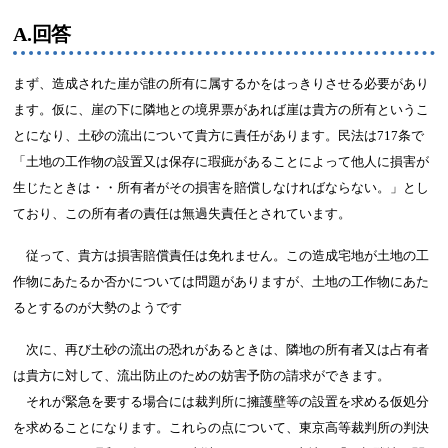
A.回答
まず、造成された崖が誰の所有に属するかをはっきりさせる必要があり
ます。仮に、崖の下に隣地との境界票があれば崖は貴方の所有というこ
とになり、土砂の流出について貴方に責任があります。民法は717条で
「土地の工作物の設置又は保存に瑕疵があることによって他人に損害が
生じたときは・・所有者がその損害を賠償しなければならない。」とし
ており、この所有者の責任は無過失責任とされています。
従って、貴方は損害賠償責任は免れません。この造成宅地が土地の工
作物にあたるか否かについては問題がありますが、土地の工作物にあた
るとするのが大勢のようです
次に、再び土砂の流出の恐れがあるときは、隣地の所有者又は占有者
は貴方に対して、流出防止のための妨害予防の請求ができます。
それが緊急を要する場合には裁判所に擁護壁等の設置を求める仮処分
を求めることになります。これらの点について、東京高等裁判所の判決