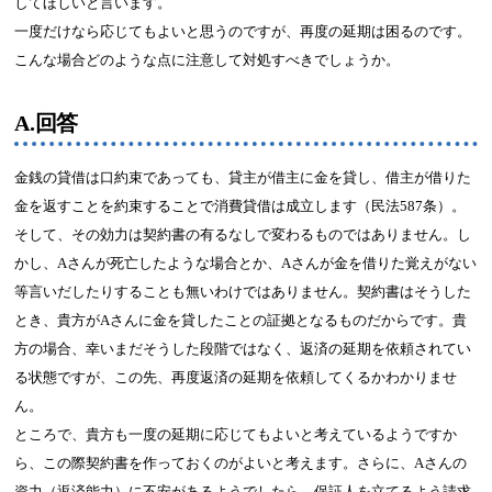
してほしいと言います。
一度だけなら応じてもよいと思うのですが、再度の延期は困るのです。
こんな場合どのような点に注意して対処すべきでしょうか。
A.回答
金銭の貸借は口約束であっても、貸主が借主に金を貸し、借主が借りた
金を返すことを約束することで消費貸借は成立します（民法587条）。
そして、その効力は契約書の有るなしで変わるものではありません。し
かし、Aさんが死亡したような場合とか、Aさんが金を借りた覚えがない
等言いだしたりすることも無いわけではありません。契約書はそうした
とき、貴方がAさんに金を貸したことの証拠となるものだからです。貴
方の場合、幸いまだそうした段階ではなく、返済の延期を依頼されてい
る状態ですが、この先、再度返済の延期を依頼してくるかわかりませ
ん。
ところで、貴方も一度の延期に応じてもよいと考えているようですか
ら、この際契約書を作っておくのがよいと考えます。さらに、Aさんの
資力（返済能力）に不安があるようでしたら、保証人を立てるよう請求