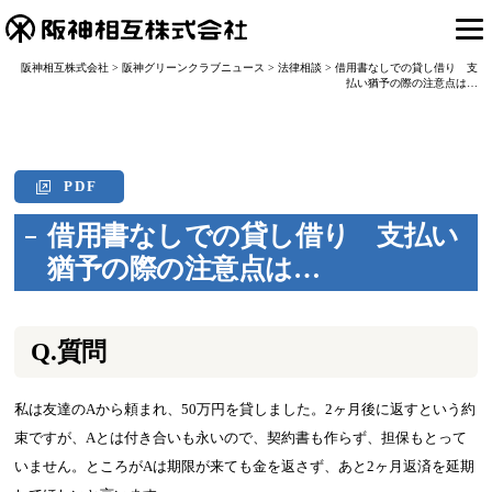
阪神相互株式会社
>
阪神グリーンクラブニュース
>
法律相談
>
借用書なしでの貸し借り 支
払い猶予の際の注意点は…
PDF
借用書なしでの貸し借り 支払い
猶予の際の注意点は…
Q.質問
私は友達のAから頼まれ、50万円を貸しました。2ヶ月後に返すという約
束ですが、Aとは付き合いも永いので、契約書も作らず、担保もとって
いません。ところがAは期限が来ても金を返さず、あと2ヶ月返済を延期