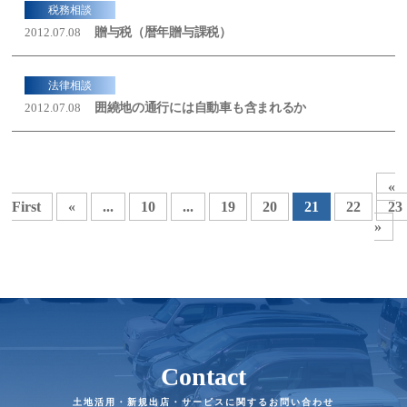
税務相談
贈与税（暦年贈与課税）
2012.07.08
法律相談
囲繞地の通行には自動車も含まれるか
2012.07.08
«
First
«
...
10
...
19
20
21
22
23
»
Contact
土地活用・新規出店・サービスに関するお問い合わせ