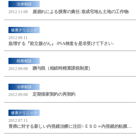
法律相談
崖崩れによる損害の責任-造成宅地も土地の工作物-
2012.11.08
健康クリニック
2012.09.11
急増する『前立腺がん』-PSA検査を是非受けて下さい-
税務相談
贈与税（相続時精算課税制度）
2012.09.08
法律相談
定期借家契約の再契約
2012.09.08
健康クリニック
2012.07.11
胃癌に対する新しい内視鏡治療に注目!-ＥＳＤ＝内視鏡的粘膜下層剥離術-